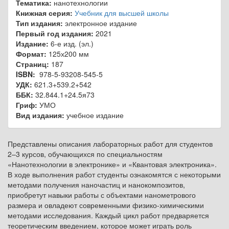
Тематика:
нанотехнологии
Книжная серия:
Учебник для высшей школы
Тип издания:
электронное издание
Первый год издания:
2021
Издание:
6-е изд. (эл.)
Формат:
125х200 мм
Страниц:
187
ISBN:
978-5-93208-545-5
УДК:
621.3+539.2+542
ББК:
32.844.1+24.5я73
Гриф:
УМО
Вид издания:
учебное издание
Представлены описания лабораторных работ для студентов
2–3 курсов, обучающихся по специальностям
«Нанотехнологии в электронике» и «Квантовая электроника».
В ходе выполнения работ студенты ознакомятся с некоторыми
методами получения наночастиц и нанокомпозитов,
приобретут навыки работы с объектами нанометрового
размера и овладеют современными физико-химическими
методами исследования. Каждый цикл работ предваряется
теоретическим введением, которое может играть роль