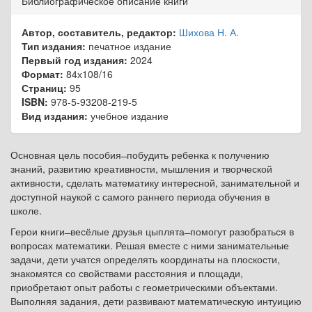
Библиографическое описание книги
Автор, составитель, редактор:
Шихова Н. А.
Тип издания:
печатное издание
Первый год издания:
2024
Формат:
84х108/16
Страниц:
95
ISBN:
978-5-93208-219-5
Вид издания:
учебное издание
Основная цель пособия ̶̶̶̶̶ побудить ребенка к получению
знаний, развитию креативности, мышления и творческой
активности, сделать математику интересной, занимательной и
доступной наукой с самого раннего периода обучения в
школе.
Герои книги ̶̶̶̶̶ весёлые друзья цыплята
̶̶̶̶̶
помогут разобраться в
вопросах математики. Решая вместе с ними занимательные
задачи, дети учатся определять координаты на плоскости,
знакомятся со свойствами расстояния и площади,
приобретают опыт работы с геометрическими объектами.
Выполняя задания, дети развивают математическую интуицию